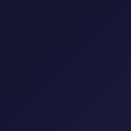
اقرأ المزيد →