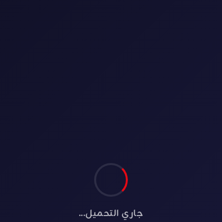
⏱️ 1 دقائق
BLOG
أندونيسي
الرسائل العائلية المليئة بالحب والمودة
في دراما واعظ الألفية – The Millennial
Preacher
الرسائل العائلية المليئة بالحب والمودة في
قالب درامي Ustad Millennial هي دراما
إندونيسية إسلامية تبث على منصة Iflix وWe
TV...
✍️ Admin
📅 15/01/2026
جاري التحميل...