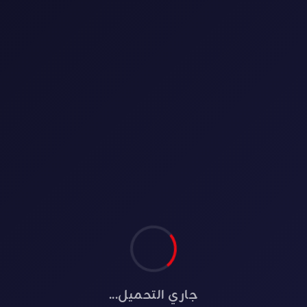
⏱️ 2 دقائق
COMING SOON
BLOG
المسلسل الباكستاني رفيق الروح
HumSafer
معلومات عامة العنوان: رفيق الروح –
HumSafer اللغة: أوردو البلد: باكستان النوع:
درامي رومانسي عائلي القناة العارضه: Hum Tv
سنة الإنتاج: 2011...
✍️ Admin
📅 22/12/2025
جاري التحميل...
اقرأ المزيد →