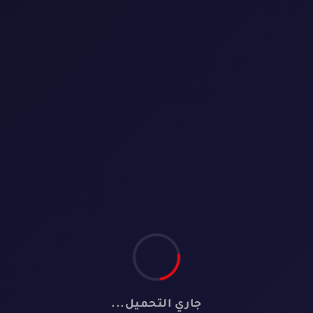
1080p
⭐ 4.9
الماليزي أطياف الهدى
المسلسل الماليزي متى ت
الأيام 2024 مترجم
 ماليزيا
🎭 اجتماعي
🌍 ماليزيا
جاري التحميل...