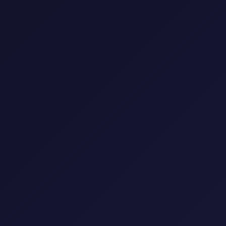
الرئيسية
🌍
🎭
📅
النوع
البلد
السنة
▼
▼
▼