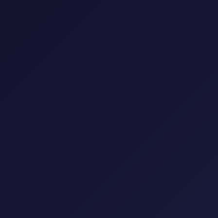
720p
⭐ 6.7
1080p
المسلسل 
المسلسل الماليزي إيمان متزعزع /
/ 2025 Lambaian Huda مترجم
Aku Bukan Ustazah 2024 مترجم
🎭 اجتماعي
🎭 دراما
🌍 ماليزيا