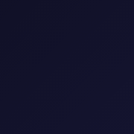
⭐ 4.5
1080p
⭐ 5.0
المسلسل الماليزي على ضفاف
جمعنا
وادي صفية 2024 مترجم
🎭 دراما
🌍 ماليزيا