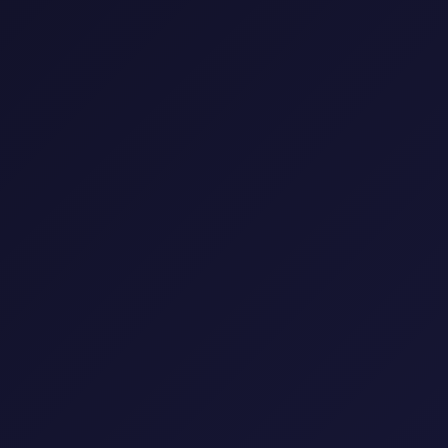
الرئيسية
🌍
🎭
📅
النوع
البلد
السنة
▼
▼
▼