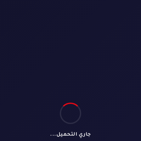
جاري التحميل...