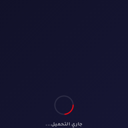
1 فيلم
⭐ 10.0
1080p
🕐 143
الفيلم الرومانسي حين
يكتب العشق نهايته /
جاري التحميل...