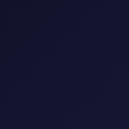
الرئيسية
🌍
🎭
📅
النوع
البلد
السنة
▼
▼
▼